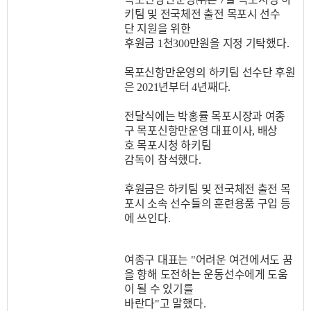
키팀
및
전국체전
출전
목포시
선수
단
지원을
위한
후원금
천
만원을
지정
기탁했다
1
300
.
목포신항만운영의
하키팀
선수단
후원
은
년부터
년째다
2021
4
.
전달식에는
박홍률
목포시장과
여종
구
목포신항만운영
대표이사
배상
,
호
목포시청
하키팀
감독이
참석했다
.
후원금은
하키팀
및
전국체전
출전
목
포시
소속
선수들의
훈련용품
구입
등
에
쓰인다
.
여종구
대표는
어려운
여건에서도
꿈
"
을
향해
도전하는
운동선수에게
도움
이
될
수
있기를
바란다
고
말했다
"
.