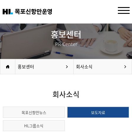
홍보센터
PR Center
홍보센터
회사소식
회사소식
목포신항만뉴스
보도자료
HL그룹소식